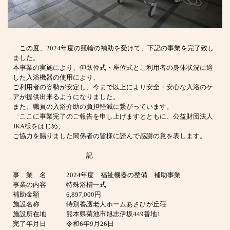
この度、2024年度の競輪の補助を受けて、下記の事業を完了致し
ました。
本事業の実施により、仰臥位式・座位式とご利用者の身体状況に適
した入浴機器の使用により、
ご利用者の姿勢が安定し、今まで以上により安全・安心な入浴のケ
アが提供出来るようになりました。
また、職員の入浴介助の負担軽減に繋がっています。
ここに事業完了のご報告を申し上げますとともに、公益財団法人
JKA様をはじめ、
ご協力を賜りました関係者の皆様に謹んで感謝の意を表します。
記
事 業 名 2024年度 福祉機器の整備 補助事業
事業の内容 特殊浴槽一式
補助金額 6,897,000円
施設名称 特別養護老人ホームあさひが丘荘
施設所在地 熊本県菊池市旭志伊坂449番地1
完了年月日 令和6年9月26日